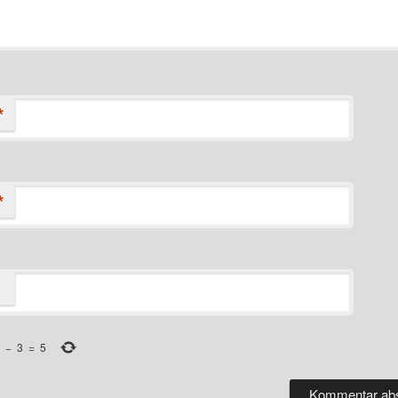
*
*
−
3
=
5