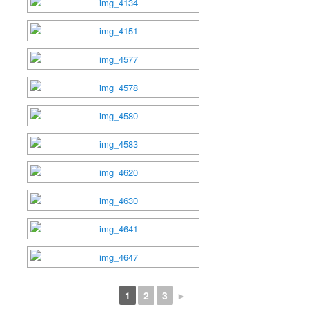
1
2
3
►