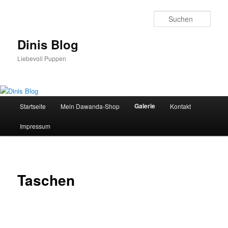
Such
Dinis Blog
Liebevoll Puppen
Hauptmenü
Galerie
Startseite
Mein Dawanda-Shop
Kontakt
Zum
Impressum
Inhalt
wechseln
Taschen